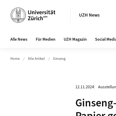
Header
UZH News
Hauptnavigation
Alle News
Für Medien
UZH Magazin
Social Medi
Home
Alle Artikel
Ginseng
12.11.2024
Ausstell
Ginseng-