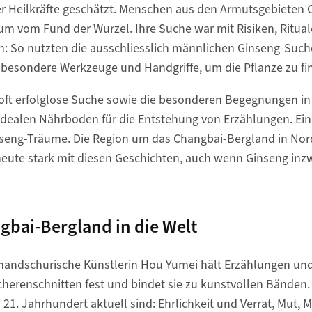
r Heilkräfte geschätzt. Menschen aus den Armutsgebieten C
tum vom Fund der Wurzel. Ihre Suche war mit Risiken, Ritua
: So nutzten die ausschliesslich männlichen Ginseng-Suche
 besondere Werkzeuge und Handgriffe, um die Pflanze zu fi
oft erfolglose Suche sowie die besonderen Begegnungen i
idealen Nährboden für die Entstehung von Erzählungen. Ei
nseng-Träume. Die Region um das Changbai-Bergland in Nor
is heute stark mit diesen Geschichten, auch wenn Ginseng in
bai-Bergland in die Welt
mandschurische Künstlerin Hou Yumei hält Erzählungen un
herenschnitten fest und bindet sie zu kunstvollen Bänden. 
21. Jahrhundert aktuell sind: Ehrlichkeit und Verrat, Mut,