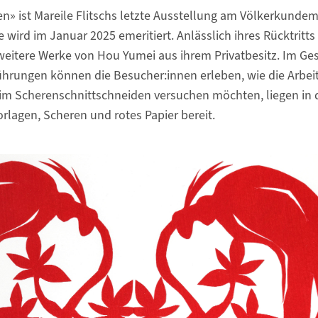
n» ist Mareile Flitschs letzte Ausstellung am Völkerkund
ie wird im Januar 2025 emeritiert. Anlässlich ihres Rücktritt
eitere Werke von Hou Yumei aus ihrem Privatbesitz. Im Ge
ührungen können die Besucher:innen erleben, wie die Arbei
 im Scherenschnittschneiden versuchen möchten, liegen in 
orlagen, Scheren und rotes Papier bereit.