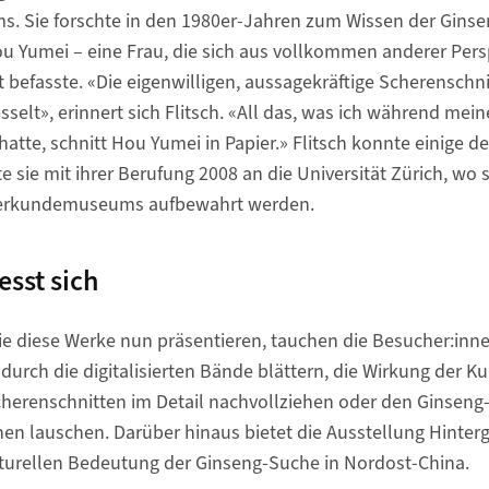
 Sie forschte in den 1980er-Jahren zum Wissen der Ginse
ou Yumei – eine Frau, die sich aus vollkommen anderer Pers
befasste. «Die eigenwilligen, aussagekräftige Scherenschn
sselt», erinnert sich Flitsch. «All das, was ich während me
te, schnitt Hou Yumei in Papier.» Flitsch konnte einige d
sie mit ihrer Berufung 2008 an die Universität Zürich, wo si
erkundemuseums aufbewahrt werden.
esst sich
ie diese Werke nun präsentieren, tauchen die Besucher:inne
durch die digitalisierten Bände blättern, die Wirkung der K
Scherenschnitten im Detail nachvollziehen oder den Ginsen
en lauschen. Darüber hinaus bietet die Ausstellung Hinter
lturellen Bedeutung der Ginseng-Suche in Nordost-China.