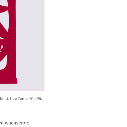
schnitt: Hou Yumei 侯玉梅.
gen wachsende