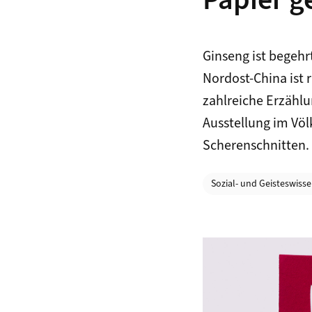
Papier g
Ginseng ist begehr
Nordost-China ist 
zahlreiche Erzählu
Ausstellung im Vö
Scherenschnitten.
Kategorien
Sozial- und Geisteswiss