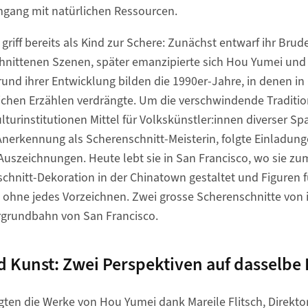
gang mit natürlichen Ressourcen.
griff bereits als Kind zur Schere: Zunächst entwarf ihr Brud
schnittenen Szenen, später emanzipierte sich Hou Yumei und
grund ihrer Entwicklung bilden die 1990er-Jahre, in denen in
chen Erzählen verdrängte. Um die verschwindende Traditi
lturinstitutionen Mittel für Volkskünstler:innen diverser Sp
erkennung als Scherenschnitt-Meisterin, folgte Einladunge
Auszeichnungen. Heute lebt sie in San Francisco, wo sie zu
chnitt-Dekoration in der Chinatown gestaltet und Figuren 
i, ohne jedes Vorzeichnen. Zwei grosse Scherenschnitte von i
grundbahn von San Francisco.
 Kunst: Zwei Perspektiven auf dasselbe 
gten die Werke von Hou Yumei dank Mareile Flitsch, Direkto