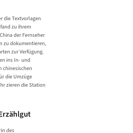
er die Textvorlagen
 fand zu ihrem
 China der Fernseher
on zu dokumentieren,
arten zur Verfügung.
n ins In- und
m chinesischen
für die Umzüge
hr zieren die Station
Erzählgut
rin des