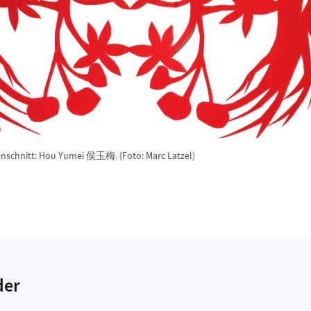
enschnitt: Hou Yumei 侯玉梅. {Foto: Marc Latzel)
der