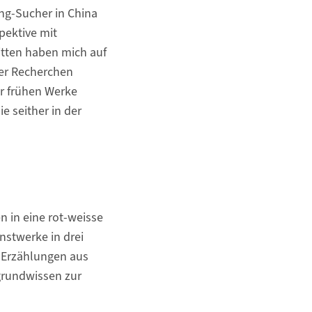
ng-Sucher in China
pektive mit
itten haben mich auf
iner Recherchen
er frühen Werke
e seither in der
n in eine rot-weisse
unstwerke in drei
g-Erzählungen aus
grundwissen zur