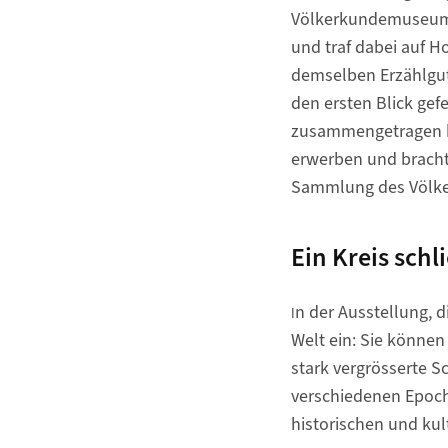
Völkerkundemuseums.
und traf dabei auf H
demselben Erzählgut 
den ersten Blick gefe
zusammengetragen hat
erwerben und brachte 
Sammlung des Völk
Ein Kreis schli
n der Ausstellung, d
I
Welt ein: Sie können 
stark vergrösserte 
verschiedenen Epoch
historischen und ku