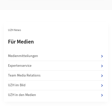
Bereichsnavigation
UZH News
Unterseiten von
Für Medien
Medienmitteilungen
Expertenservice
Team Media Relations
UZH im Bild
UZH in den Medien