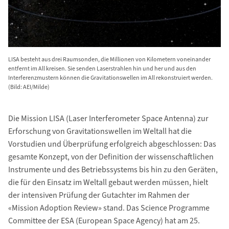
LISA besteht aus drei Raumsonden, die Millionen von Kilometern voneinander
entfernt im All kreisen. Sie senden Laserstrahlen hin und her und aus den
Interferenzmustern können die Gravitationswellen im All rekonstruiert werden.
(Bild: AEI/Milde)
Die Mission LISA (Laser Interferometer Space Antenna) zur
Erforschung von Gravitationswellen im Weltall hat die
Vorstudien und Überprüfung erfolgreich abgeschlossen: Das
gesamte Konzept, von der Definition der wissenschaftlichen
Instrumente und des Betriebssystems bis hin zu den Geräten,
die für den Einsatz im Weltall gebaut werden müssen, hielt
der intensiven Prüfung der Gutachter im Rahmen der
«Mission Adoption Review» stand. Das Science Programme
Committee der ESA (European Space Agency) hat am 25.