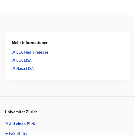
Weiterführende Informationen
Mehr Informationen
ESA Media release
ESA LISA
Nasa LISA
Footer
Universität Zürich
Auf einen Blick
Fakultäten