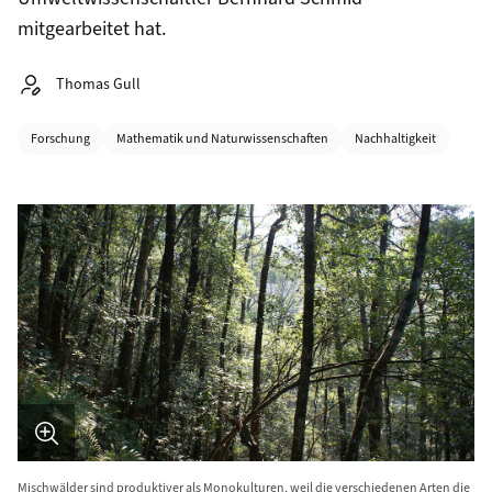
mitgearbeitet hat.
Autor:
Thomas Gull
Kategorien
Forschung
Mathematik und Naturwissenschaften
Nachhaltigkeit
Bild in Detailansicht �ffnen
Mischwälder sind produktiver als Monokulturen, weil die verschiedenen Arten die