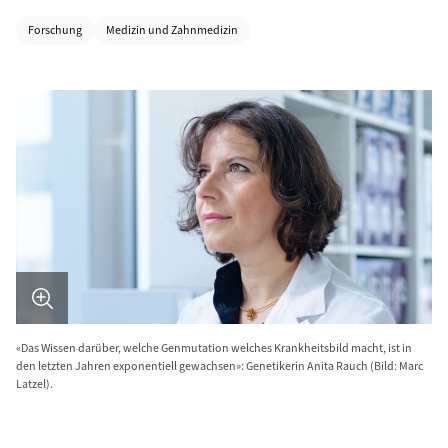
Kategorien
Forschung
Medizin und Zahnmedizin
Bild in Detailansicht �ffnen
«Das Wissen darüber, welche Genmutation welches Krankheitsbild macht, ist in
den letzten Jahren exponentiell gewachsen»: Genetikerin Anita Rauch (Bild: Marc
Latzel).