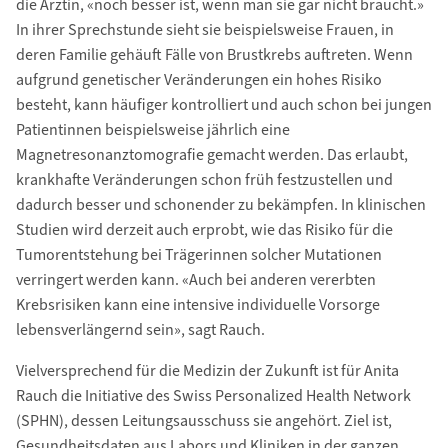
die Ärztin, «noch besser ist, wenn man sie gar nicht braucht.»
In ihrer Sprechstunde sieht sie beispielsweise Frauen, in
deren Familie gehäuft Fälle von Brustkrebs auftreten. Wenn
aufgrund genetischer Veränderungen ein hohes Risiko
besteht, kann häuﬁger kontrolliert und auch schon bei jungen
Patientinnen beispielsweise jährlich eine
Magnetresonanztomograﬁe gemacht werden. Das erlaubt,
krankhafte Veränderungen schon früh festzustellen und
dadurch besser und schonender zu bekämpfen. In klinischen
Studien wird derzeit auch erprobt, wie das Risiko für die
Tumorentstehung bei Trägerinnen solcher Mutationen
verringert werden kann. «Auch bei anderen vererbten
Krebsrisiken kann eine intensive individuelle Vorsorge
lebensverlängernd sein», sagt Rauch.
Vielversprechend für die Medizin der Zukunft ist für Anita
Rauch die Initiative des Swiss Personalized Health Network
(SPHN), dessen Leitungsausschuss sie angehört. Ziel ist,
Gesundheitsdaten aus Labors und Kliniken in der ganzen