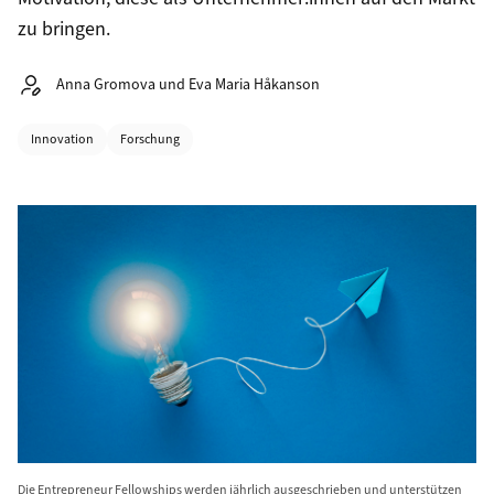
zu bringen.
Autor:
Anna Gromova und Eva Maria Håkanson
Kategorien
Innovation
Forschung
Die Entrepreneur Fellowships werden jährlich ausgeschrieben und unterstützen