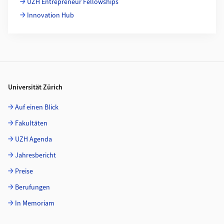
UZH Entrepreneur Fellowships
Innovation Hub
Footer
Universität Zürich
Auf einen Blick
Fakultäten
UZH Agenda
Jahresbericht
Preise
Berufungen
In Memoriam