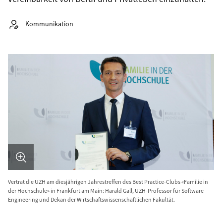
Autor:
Kommunikation
Kategorien
Bild in Detailansicht �ffnen
Vertrat die UZH am diesjährigen Jahrestreffen des Best Practice-Clubs «Familie in
der Hochschule» in Frankfurt am Main: Harald Gall, UZH-Professor für Software
Engineering und Dekan der Wirtschaftswissenschaftlichen Fakultät.